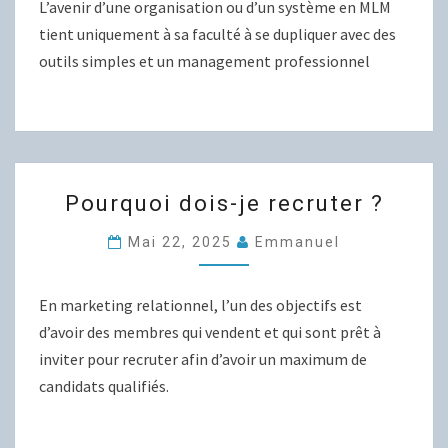
L’avenir d’une organisation ou d’un système en MLM
UN
tient uniquement à sa faculté à se dupliquer avec des
SYSTÈME
outils simples et un management professionnel
EN
MLM
POURQUOI
Pourquoi dois-je recruter ?
DOIS-
JE
Mai 22, 2025
Emmanuel
RECRUTER
?
En marketing relationnel, l’un des objectifs est
d’avoir des membres qui vendent et qui sont prêt à
inviter pour recruter afin d’avoir un maximum de
candidats qualifiés.