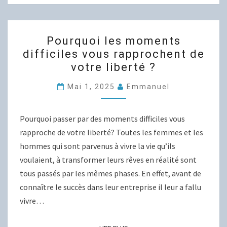
POURQUOI
Pourquoi les moments
LES
difficiles vous rapprochent de
MOMENTS
votre liberté ?
DIFFICILES
VOUS
Mai 1, 2025
Emmanuel
RAPPROCHENT
DE
Pourquoi passer par des moments difficiles vous
VOTRE
rapproche de votre liberté? Toutes les femmes et les
LIBERTÉ
hommes qui sont parvenus à vivre la vie qu’ils
?
voulaient, à transformer leurs rêves en réalité sont
tous passés par les mêmes phases. En effet, avant de
connaître le succès dans leur entreprise il leur a fallu
vivre…