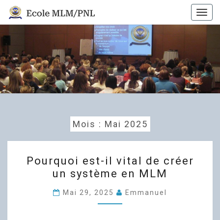
Skip
Togg
to
navig
content
ECOLE
Ecole
MLM
MLM
Mois :
Mai 2025
POURQUOI
Pourquoi est-il vital de créer
EST-
un système en MLM
IL
VITAL
Mai 29, 2025
Emmanuel
DE
CRÉER