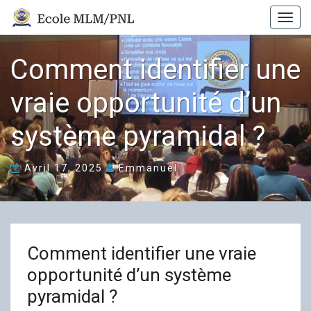
Skip
Togg
to
navig
content
Comment identifier une
Comment
identifier
vraie opportunité d’un
une
vraie
système pyramidal ?
opportunité
d’un
Avril 17, 2025
Emmanuel
système
pyramidal
?
Comment identifier une vraie
opportunité d’un système
pyramidal ?